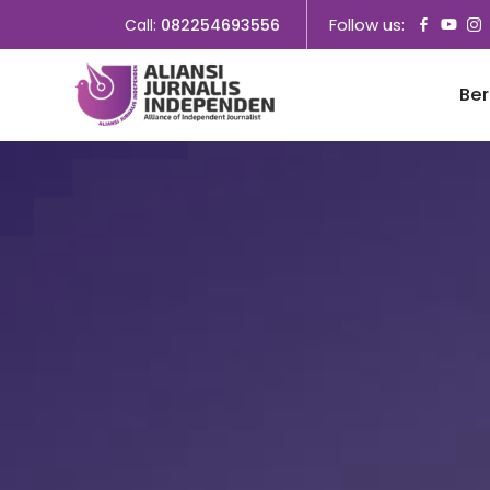
Follow us:
Call:
082254693556
Be