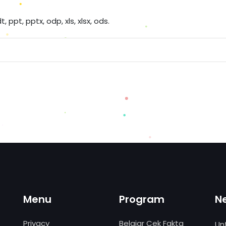
t, ppt, pptx, odp, xls, xlsx, ods.
Menu
Program
N
Privacy
Belajar Cek Fakta
Un