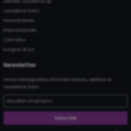
Sekolah Jurnalisme Aji
Jurnalisme Data
Festival Media
IndonesiaLeaks
Cek Fakta
Kongres XII AJI
Newsletter
Untuk mendapatkan informasi terbaru, silahkan isi
newsletter kami
Subscribe