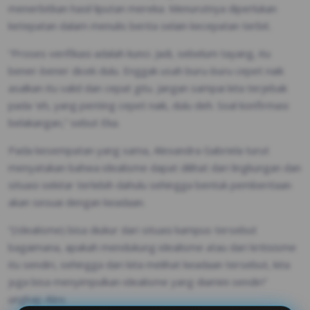
menerbitkan hasil liputan mereka. Menurutnya diperlukan
ketepatan dalam menulis berita selain kecepatan terbit.
“Proses verifikasi adalah kunci. Jadi, sebelum tayang, itu
bener-bener dicek dulu. Enggak usah buru-buru cepet naik
asalkan itu valid dan cepat gitu. Jangan sampai kita terjebak
pada ‘eh, yang penting cepet naik, dulu deh. Soal konfirmasi
belakangan,” sebut Eka.
Pada kesempatan yang sama, Alexandra Gabriela turut
menyatakan bahwa idealisme dapat dilihat dari lingkungan dan
situasi sekitar terlebih dahulu sehingga bentuk pemberitaan
akan sesuai dengan keadaan.
“(Idealisme) bisa diukur dari situasi kampus tersebut
bagaimana, apakah mendukung idealisme atau dari kritisisme
itu sendiri, sehingga dari kita melihat keadaan tersebut, kita
juga bisa menyimpulkan idealisme yang diamini sendiri”
ungkap Alex.