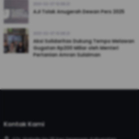
2021-02-07 10:06:21
AJI Tolak Anugerah Dewan Pers 2025
2021-02-07 10:06:21
Aksi Solidaritas Dukung Tempo Melawan
Gugatan Rp200 Miliar oleh Menteri
Pertanian Amran Sulaiman
Kontak Kami
Jl.Dr. Wahidin No.36 Kec.Serengan, Kabupaten