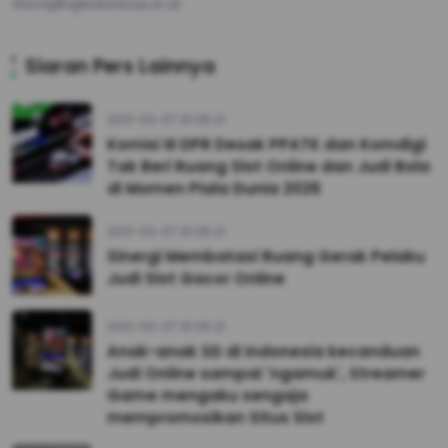
thoriq@ajiindonesia.or.id
Siaran Pers Lainnya
2021-02-07 10:06:21
Komisi III DPR Desak PPATK dan Komdigi
Tak Beri Ruang Slot Online dan Judi Bola
di Momen Piala Dunia 2026
2021-02-07 10:06:21
Sinergi Membatasi Ruang Gerak Pelaku
Judi Slot Gacor Online
2021-02-07 10:06:21
Anak-anak SD di Indonesia kecanduan
Judi Online sampai 'ngamuk', Streamer
Game mengaku sengaja
mempromosikan Situs Slot