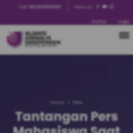
Call:
082254693556
Follow us:
Daftar
Login
Home
Pers
Tantangan Pers
Mahasiswa Saat