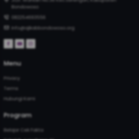
Bondowoso
082254693556
info@ajikabbondowoso.org
Menu
Privacy
Terms
Hubungi Kami
Program
Belajar Cek Fakta