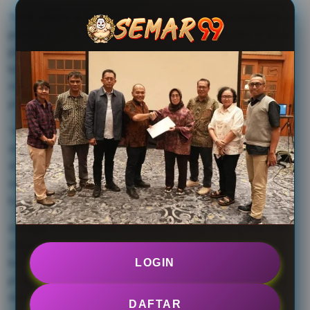
Tidak sampai di situ, Zahra juga menambahkan pembelajaran
penting yang ia dapat dari pengalamannya bergelut di dunia
pers mahasiswa. Pembelajaran kerja-kerja jurnalistik yang
lebih sering belajar secara tidak formal ternyata mampu
membuktikan bahwa pers mahasiswa dapat bersaing secara
profesional.
“Aku belajar di persma itu kerja kerasnya. Dalam artian
disiplin, kerja keras, dan pencerdasan. Karena menghadapi
disrupsi informasi ini kadang membuat brain rot, pusing
sendiri. Nah, di persma itu dari awal tuh udah digembleng
banget,” tambah Zahra.
Eka juga menyetujui poin kerja keras yang disampaikan oleh
Zahra. Namun, ia menyebutkan pula bahwa selama
berdinamika di dunia pers–baik selama mahasiswa dan
LOGIN
profesional–ia bekembang menjadi lebih berpikiran terbuka
dan tidak mudah menghakimi orang lain.
DAFTAR