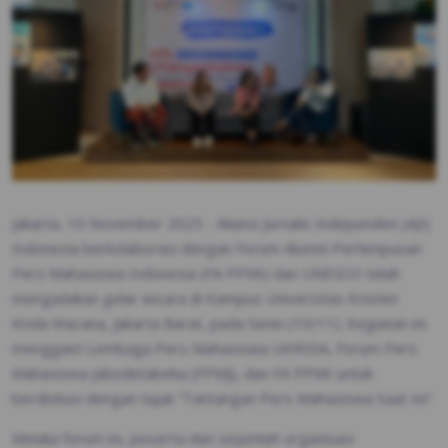
Jakarta, 10 November 2025 - Aliansi Jurnalis Independen (AJI)
Indonesia berkolaborasi dengan Forum Alumni Perhimpunan
Pers Mahasiswa Indonesia (FA PPMI) dan UNESCO telah
mengadakan gelar wicara di Kampus Universitas Kristen
Krida Wacana, Jakarta Barat, pada Senin (10/11). Kegiatan ini
menggaet Lembaga Pers Mahasiswa UKRIDA, Forum Pers
Mahasiswa Jabodetabeka (FPMJ), dan FA PPMI untuk
berdiskusi dengan tajuk “Tantangan Pers Mahasiswa Saat Ini”.
Melalui forum ini, peserta dari sejumlah organisasi