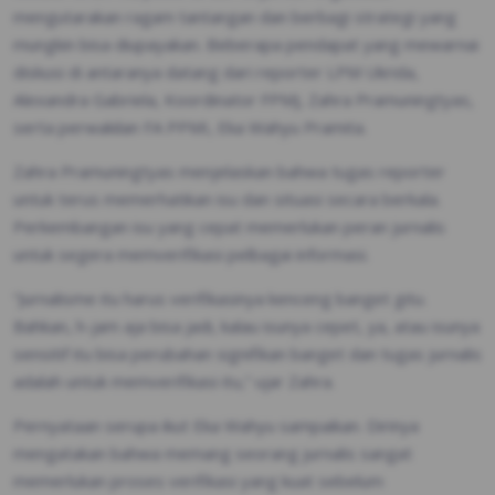
mengutarakan ragam tantangan dan berbagi strategi yang
mungkin bisa diupayakan. Beberapa pendapat yang mewarnai
diskusi di antaranya datang dari reporter LPM Ukrida,
Alexandra Gabriela, Koordinator FPMJ, Zahra Pramuningtyas,
serta perwakilan FA PPMI, Eka Wahyu Pramita.
Zahra Pramuningtyas menjelaskan bahwa tugas reporter
untuk terus memerhatikan isu dan situasi secara berkala.
Perkembangan isu yang cepat memerlukan peran jurnalis
untuk segera memverifikasi pelbagai informasi.
“Jurnalisme itu harus verifikasinya kenceng banget gitu.
Bahkan, h-jam aja bisa jadi, kalau isunya cepet, ya, atau isunya
sensitif itu bisa perubahan signifikan banget dan tugas jurnalis
adalah untuk memverifikasi itu,” ujar Zahra.
Pernyataan serupa ikut Eka Wahyu sampaikan. Dirinya
mengatakan bahwa memang seorang jurnalis sangat
memerlukan proses verifikasi yang kuat sebelum